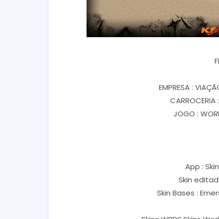
F
EMPRESA : VIAÇÃ
CARROCERIA :
JOGO : WORL
App : Ski
Skin edita
Skin Bases : Eme