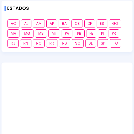
ESTADOS
AC
AL
AM
AP
BA
CE
DF
ES
GO
MA
MG
MS
MT
PA
PB
PE
PI
PR
RJ
RN
RO
RR
RS
SC
SE
SP
TO