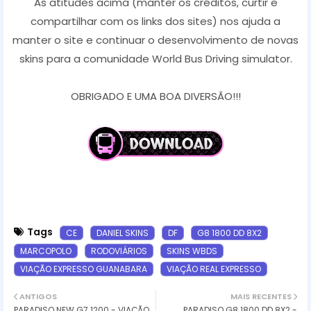
As atitudes acima (manter os créditos, curtir e
compartilhar com os links dos sites) nos ajuda a
manter o site e continuar o desenvolvimento de novas
skins para a comunidade World Bus Driving simulator.
OBRIGADO E UMA BOA DIVERSÃO!!!
Tags
CE
DANIEL SKINS
DF
G8 1800 DD 8X2
MARCOPOLO
RODOVIÁRIOS
SKINS WBDS
VIAÇÃO EXPRESSO GUANABARA
VIAÇÃO REAL EXPRESSO
ANTIGOS
MAIS RECENTES
PARADISO NEW G7 1200 - VIAÇÃO
PARADISO G8 1800 DD 8X2 -