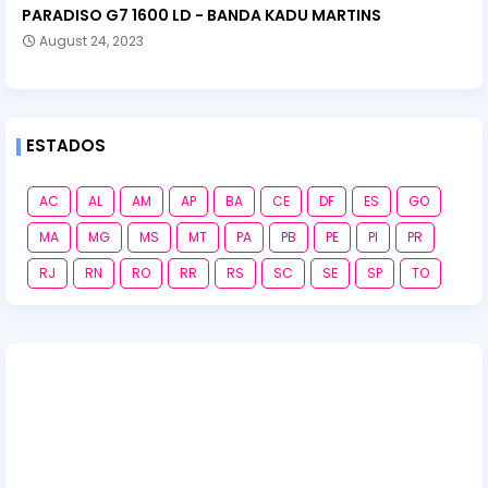
PARADISO G7 1600 LD - BANDA KADU MARTINS
August 24, 2023
ESTADOS
AC
AL
AM
AP
BA
CE
DF
ES
GO
MA
MG
MS
MT
PA
PB
PE
PI
PR
RJ
RN
RO
RR
RS
SC
SE
SP
TO