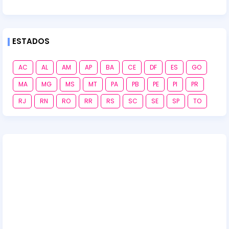
ESTADOS
AC
AL
AM
AP
BA
CE
DF
ES
GO
MA
MG
MS
MT
PA
PB
PE
PI
PR
RJ
RN
RO
RR
RS
SC
SE
SP
TO