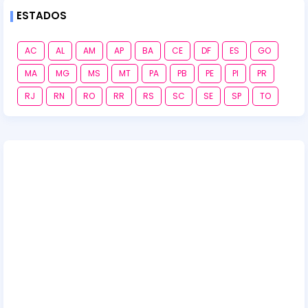
ESTADOS
AC
AL
AM
AP
BA
CE
DF
ES
GO
MA
MG
MS
MT
PA
PB
PE
PI
PR
RJ
RN
RO
RR
RS
SC
SE
SP
TO