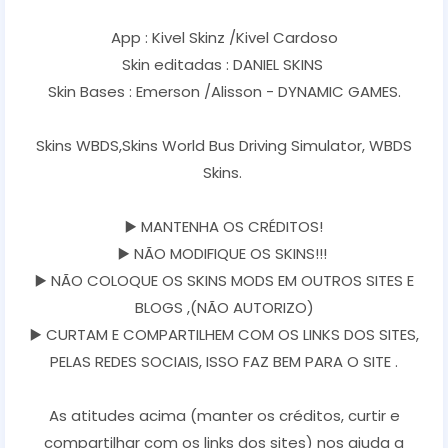
App : Kivel Skinz /Kivel Cardoso
Skin editadas : DANIEL SKINS
Skin Bases : Emerson /Alisson - DYNAMIC GAMES.
Skins WBDS,Skins World Bus Driving Simulator, WBDS
Skins.
▶️ MANTENHA OS CRÉDITOS!
▶️ NÃO MODIFIQUE OS SKINS!!!
▶️ NÃO COLOQUE OS SKINS MODS EM OUTROS SITES E
BLOGS ,(NÃO AUTORIZO)
▶️ CURTAM E COMPARTILHEM COM OS LINKS DOS SITES,
PELAS REDES SOCIAIS, ISSO FAZ BEM PARA O SITE .
As atitudes acima (manter os créditos, curtir e
compartilhar com os links dos sites) nos ajuda a