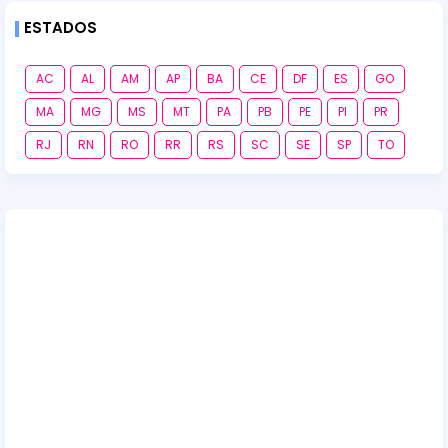
ESTADOS
AC
AL
AM
AP
BA
CE
DF
ES
GO
MA
MG
MS
MT
PA
PB
PE
PI
PR
RJ
RN
RO
RR
RS
SC
SE
SP
TO