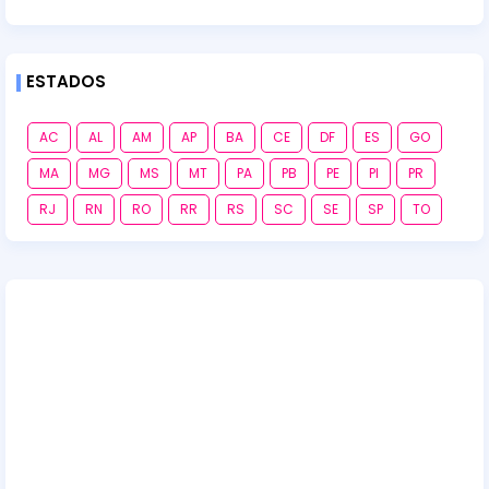
ESTADOS
AC
AL
AM
AP
BA
CE
DF
ES
GO
MA
MG
MS
MT
PA
PB
PE
PI
PR
RJ
RN
RO
RR
RS
SC
SE
SP
TO