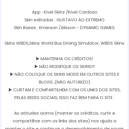
App : Kivel Skinz /Kivel Cardoso
Skin editadas : GUSTAVO AO EXTREMO
Skin Bases : Emerson /Alisson - DYNAMIC GAMES.
Skins WBDS,Skins World Bus Driving Simulator, WBDS Skins
▶️ MANTENHA OS CRÉDITOS!
▶️ NÃO MODIFIQUE OS SKINS!!!
▶️ NÃO COLOQUE OS SKINS MODS EM OUTROS SITES E
BLOGS ,(NÃO AUTORIZO)
▶️ CURTAM E COMPARTILHEM COM OS LINKS DOS SITES,
PELAS REDES SOCIAIS, ISSO FAZ BEM PARA O SITE .
As atitudes acima (manter os créditos, curtir e
compartilhar com os links dos sites) nos ajuda a
manter o site e continuar o desenvolvimento de novas