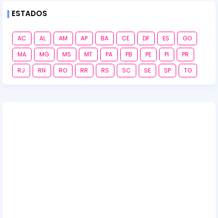
ESTADOS
AC
AL
AM
AP
BA
CE
DF
ES
GO
MA
MG
MS
MT
PA
PB
PE
PI
PR
RJ
RN
RO
RR
RS
SC
SE
SP
TO