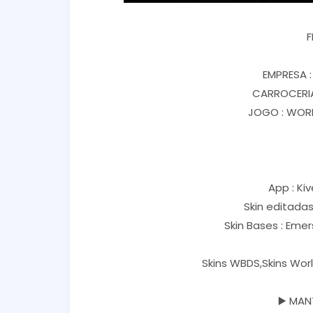
F
EMPRESA 
CARROCERIA
JOGO : WORL
App : Kiv
Skin editadas 
Skin Bases : Eme
Skins WBDS,Skins Worl
▶️ MAN