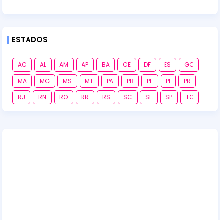
ESTADOS
AC
AL
AM
AP
BA
CE
DF
ES
GO
MA
MG
MS
MT
PA
PB
PE
PI
PR
RJ
RN
RO
RR
RS
SC
SE
SP
TO