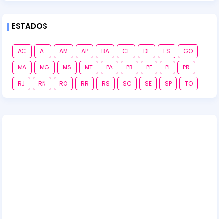
ESTADOS
AC
AL
AM
AP
BA
CE
DF
ES
GO
MA
MG
MS
MT
PA
PB
PE
PI
PR
RJ
RN
RO
RR
RS
SC
SE
SP
TO