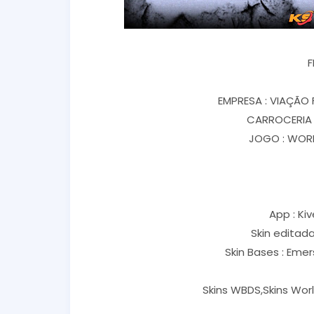
F
EMPRESA : VIAÇÃO
CARROCERIA 
JOGO : WORL
App : Kiv
Skin editad
Skin Bases : Eme
Skins WBDS,Skins Worl