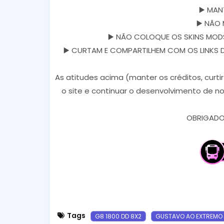
▶️ MAN
▶️ NÃO 
▶️ NÃO COLOQUE OS SKINS MODS
▶️ CURTAM E COMPARTILHEM COM OS LINKS DOS
As atitudes acima (manter os créditos, curti
o site e continuar o desenvolvimento de no
OBRIGADO 
Tags
G8 1800 DD 8X2
GUSTAVO AO EXTREMO