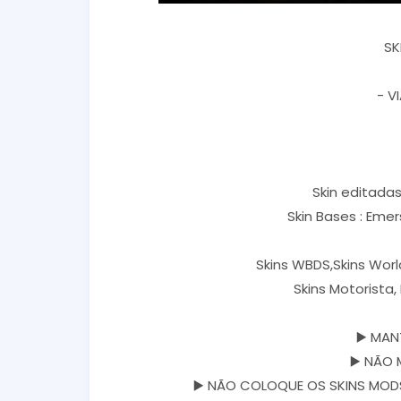
SK
- V
Skin editadas 
Skin Bases : Eme
Skins WBDS,Skins Worl
Skins Motorista
▶️ MAN
▶️ NÃO 
▶️ NÃO COLOQUE OS SKINS MODS