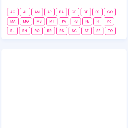
AC
AL
AM
AP
BA
CE
DF
ES
GO
MA
MG
MS
MT
PA
PB
PE
PI
PR
RJ
RN
RO
RR
RS
SC
SE
SP
TO