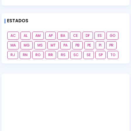
ESTADOS
AC
AL
AM
AP
BA
CE
DF
ES
GO
MA
MG
MS
MT
PA
PB
PE
PI
PR
RJ
RN
RO
RR
RS
SC
SE
SP
TO