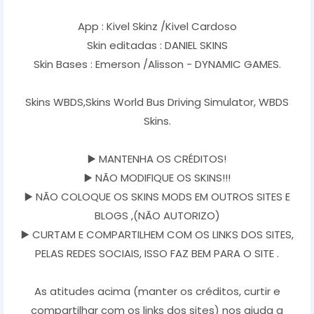
App : Kivel Skinz /Kivel Cardoso
Skin editadas : DANIEL SKINS
Skin Bases : Emerson /Alisson - DYNAMIC GAMES.
Skins WBDS,Skins World Bus Driving Simulator, WBDS
Skins.
▶️ MANTENHA OS CRÉDITOS!
▶️ NÃO MODIFIQUE OS SKINS!!!
▶️ NÃO COLOQUE OS SKINS MODS EM OUTROS SITES E
BLOGS ,(NÃO AUTORIZO)
▶️ CURTAM E COMPARTILHEM COM OS LINKS DOS SITES,
PELAS REDES SOCIAIS, ISSO FAZ BEM PARA O SITE .
As atitudes acima (manter os créditos, curtir e
compartilhar com os links dos sites) nos ajuda a