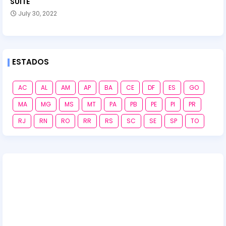
SUITE
July 30, 2022
ESTADOS
AC
AL
AM
AP
BA
CE
DF
ES
GO
MA
MG
MS
MT
PA
PB
PE
PI
PR
RJ
RN
RO
RR
RS
SC
SE
SP
TO