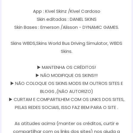
App : Kivel Skinz /Kivel Cardoso
Skin editadas : DANIEL SKINS
Skin Bases : Emerson /Alisson - DYNAMIC GAMES.
Skins WBDS,Skins World Bus Driving Simulator, WBDS
Skins.
▶️ MANTENHA OS CRÉDITOS!
▶️ NÃO MODIFIQUE OS SKINS!!!
▶️ NÃO COLOQUE OS SKINS MODS EM OUTROS SITES E
BLOGS ,(NÃO AUTORIZO)
▶️ CURTAM E COMPARTILHEM COM OS LINKS DOS SITES,
PELAS REDES SOCIAIS, ISSO FAZ BEM PARA O SITE .
As atitudes acima (manter os créditos, curtir e
compartilhar com os links dos sites) nos ajuda a