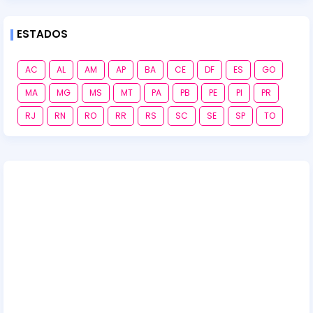
ESTADOS
AC
AL
AM
AP
BA
CE
DF
ES
GO
MA
MG
MS
MT
PA
PB
PE
PI
PR
RJ
RN
RO
RR
RS
SC
SE
SP
TO