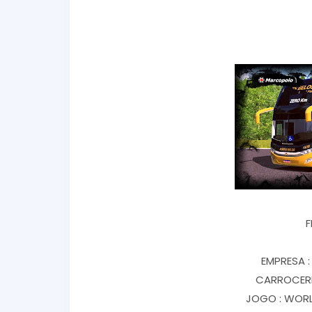
F
EMPRESA 
CARROCERI
JOGO : WORL