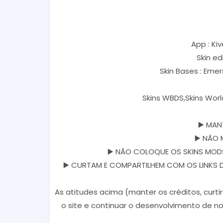
App : Kiv
Skin ed
Skin Bases : Eme
Skins WBDS,Skins Worl
▶️ MAN
▶️ NÃO 
▶️ NÃO COLOQUE OS SKINS MODS
▶️ CURTAM E COMPARTILHEM COM OS LINKS DOS
As atitudes acima (manter os créditos, curti
o site e continuar o desenvolvimento de no