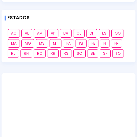
ESTADOS
AC
AL
AM
AP
BA
CE
DF
ES
GO
MA
MG
MS
MT
PA
PB
PE
PI
PR
RJ
RN
RO
RR
RS
SC
SE
SP
TO