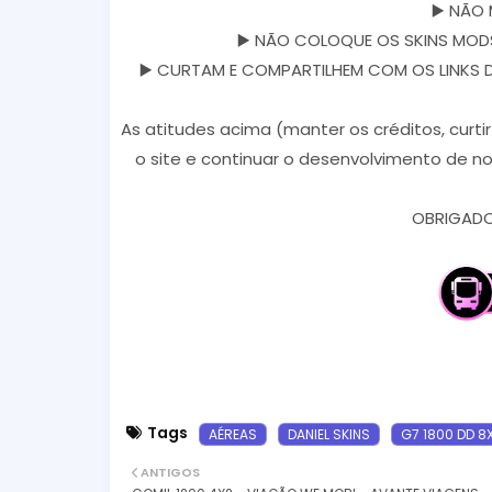
▶️ NÃO 
▶️ NÃO COLOQUE OS SKINS MODS
▶️ CURTAM E COMPARTILHEM COM OS LINKS DOS
As atitudes acima (manter os créditos, curti
o site e continuar o desenvolvimento de no
OBRIGADO 
Tags
AÉREAS
DANIEL SKINS
G7 1800 DD 8
ANTIGOS