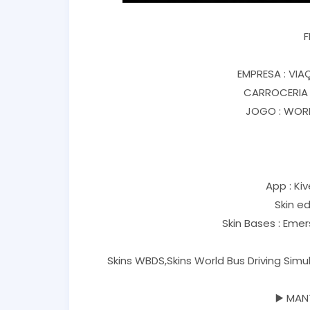
F
EMPRESA : VI
CARROCERIA 
JOGO : WORL
App : Kiv
Skin ed
Skin Bases : Eme
Skins WBDS,Skins World Bus Driving Sim
▶️ MAN