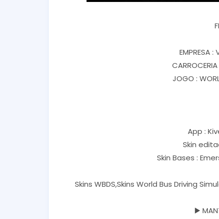
F
EMPRESA :
CARROCERIA 
JOGO : WORL
App : Kiv
Skin edit
Skin Bases : Eme
Skins WBDS,Skins World Bus Driving Simu
▶️ MAN