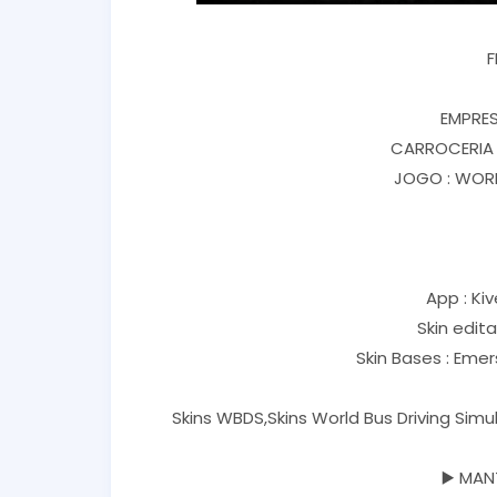
F
EMPRES
CARROCERIA 
JOGO : WORL
App : Kiv
Skin edit
Skin Bases : Eme
Skins WBDS,Skins World Bus Driving Sim
▶️ MAN