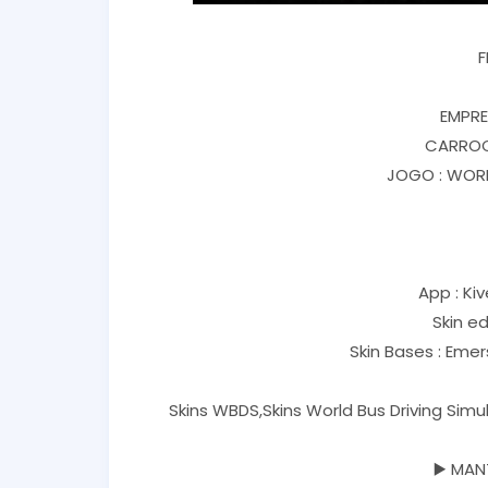
F
EMPRE
CARROCE
JOGO : WORL
App : Kiv
Skin ed
Skin Bases : Eme
Skins WBDS,Skins World Bus Driving Sim
▶️ MAN