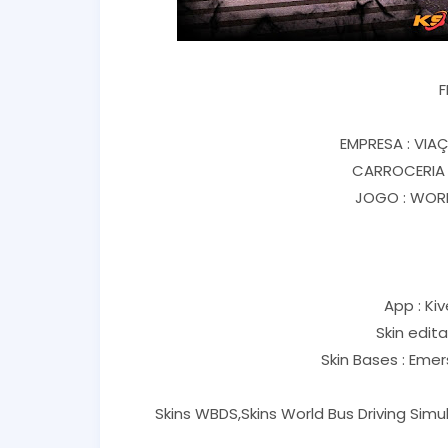
F
EMPRESA : VIAÇ
CARROCERIA 
JOGO : WORL
App : Kiv
Skin edit
Skin Bases : Eme
Skins WBDS,Skins World Bus Driving Sim