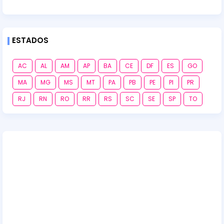
ESTADOS
AC
AL
AM
AP
BA
CE
DF
ES
GO
MA
MG
MS
MT
PA
PB
PE
PI
PR
RJ
RN
RO
RR
RS
SC
SE
SP
TO