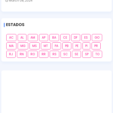
March 08, 2024
ESTADOS
AC
AL
AM
AP
BA
CE
DF
ES
GO
MA
MG
MS
MT
PA
PB
PE
PI
PR
RJ
RN
RO
RR
RS
SC
SE
SP
TO