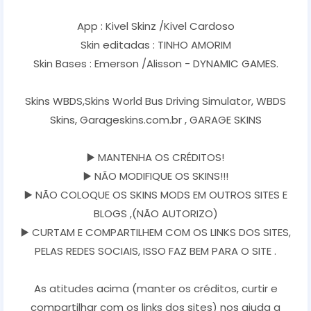
App : Kivel Skinz /Kivel Cardoso
Skin editadas : TINHO AMORIM
Skin Bases : Emerson /Alisson - DYNAMIC GAMES.
Skins WBDS,Skins World Bus Driving Simulator, WBDS
Skins, Garageskins.com.br , GARAGE SKINS
▶️ MANTENHA OS CRÉDITOS!
▶️ NÃO MODIFIQUE OS SKINS!!!
▶️ NÃO COLOQUE OS SKINS MODS EM OUTROS SITES E
BLOGS ,(NÃO AUTORIZO)
▶️ CURTAM E COMPARTILHEM COM OS LINKS DOS SITES,
PELAS REDES SOCIAIS, ISSO FAZ BEM PARA O SITE .
As atitudes acima (manter os créditos, curtir e
compartilhar com os links dos sites) nos ajuda a