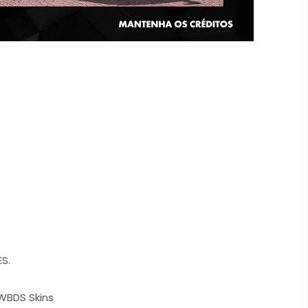
S.
 WBDS Skins