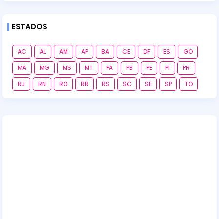
ESTADOS
AC
AL
AM
AP
BA
CE
DF
ES
GO
MA
MG
MS
MT
PA
PB
PE
PI
PR
RJ
RN
RO
RR
RS
SC
SE
SP
TO