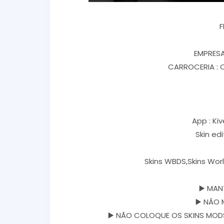
F
EMPRESA
CARROCERIA : 
App : Kiv
Skin ed
Skins WBDS,Skins Worl
▶️ MAN
▶️ NÃO 
▶️ NÃO COLOQUE OS SKINS MODS