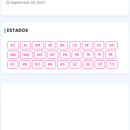
September 04, 2022
ESTADOS
AC
AL
AM
AP
BA
CE
DF
ES
GO
MA
MG
MS
MT
PA
PB
PE
PI
PR
RJ
RN
RO
RR
RS
SC
SE
SP
TO