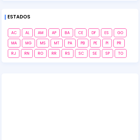
ESTADOS
AC
AL
AM
AP
BA
CE
DF
ES
GO
MA
MG
MS
MT
PA
PB
PE
PI
PR
RJ
RN
RO
RR
RS
SC
SE
SP
TO