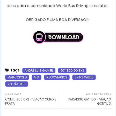
skins para a comunidade World Bus Driving simulator.
OBRIGADO E UMA BOA DIVERSÃO!!!
Tags
ANDRE LUIS GAMER
G7 1800 DD 8X2
MARCOPOLO
MG
RODOVIÁRIOS
SKINS WBDS
VIAÇÃO UTIL
ANTIGOS
MAIS RECENTES
COMIL 1200 6X2 - VIAÇÃO OURO E
PARADISO GV 1150 - VIAÇÃO
PRATA
GONTIJO