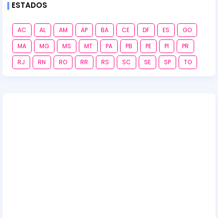
ESTADOS
AC
AL
AM
AP
BA
CE
DF
ES
GO
MA
MG
MS
MT
PA
PB
PE
PI
PR
RJ
RN
RO
RR
RS
SC
SE
SP
TO