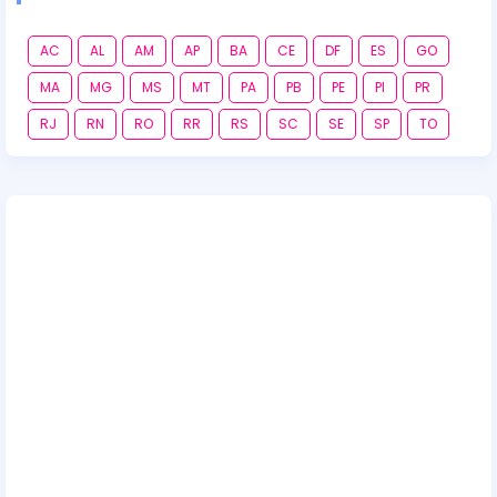
AC
AL
AM
AP
BA
CE
DF
ES
GO
MA
MG
MS
MT
PA
PB
PE
PI
PR
RJ
RN
RO
RR
RS
SC
SE
SP
TO