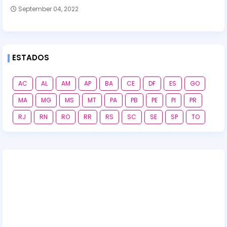
September 04, 2022
ESTADOS
AC
AL
AM
AP
BA
CE
DF
ES
GO
MA
MG
MS
MT
PA
PB
PE
PI
PR
RJ
RN
RO
RR
RS
SC
SE
SP
TO