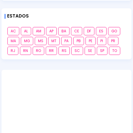
ESTADOS
AC
AL
AM
AP
BA
CE
DF
ES
GO
MA
MG
MS
MT
PA
PB
PE
PI
PR
RJ
RN
RO
RR
RS
SC
SE
SP
TO