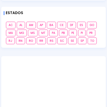
ESTADOS
AC
AL
AM
AP
BA
CE
DF
ES
GO
MA
MG
MS
MT
PA
PB
PE
PI
PR
RJ
RN
RO
RR
RS
SC
SE
SP
TO