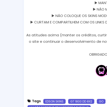
▶️ MAN
▶️ NÃO 
▶️ NÃO COLOQUE OS SKINS MODS
▶️ CURTAM E COMPARTILHEM COM OS LINKS DOS
As atitudes acima (manter os créditos, curti
o site e continuar o desenvolvimento de no
OBRIGADO 
Tags
EDSON SKINS
G7 1800 DD 8X2
GO