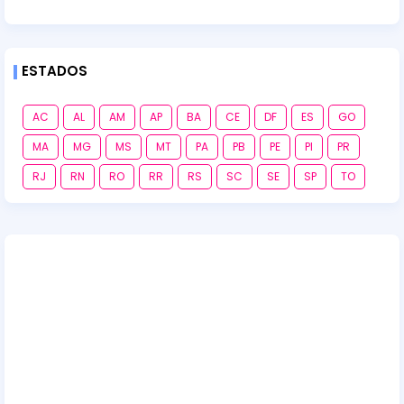
ESTADOS
AC
AL
AM
AP
BA
CE
DF
ES
GO
MA
MG
MS
MT
PA
PB
PE
PI
PR
RJ
RN
RO
RR
RS
SC
SE
SP
TO