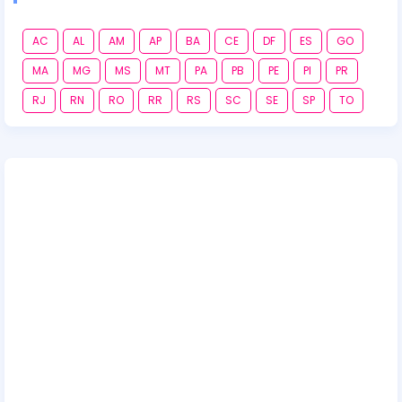
AC
AL
AM
AP
BA
CE
DF
ES
GO
MA
MG
MS
MT
PA
PB
PE
PI
PR
RJ
RN
RO
RR
RS
SC
SE
SP
TO