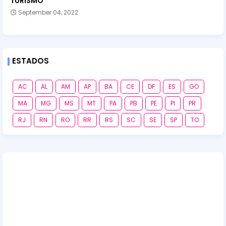
TURISMO
September 04, 2022
ESTADOS
AC
AL
AM
AP
BA
CE
DF
ES
GO
MA
MG
MS
MT
PA
PB
PE
PI
PR
RJ
RN
RO
RR
RS
SC
SE
SP
TO