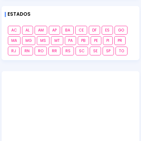
ESTADOS
AC
AL
AM
AP
BA
CE
DF
ES
GO
MA
MG
MS
MT
PA
PB
PE
PI
PR
RJ
RN
RO
RR
RS
SC
SE
SP
TO