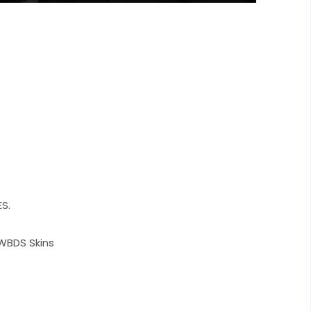
S.
 WBDS Skins