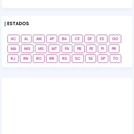
ESTADOS
AC
AL
AM
AP
BA
CE
DF
ES
GO
MA
MG
MS
MT
PA
PB
PE
PI
PR
RJ
RN
RO
RR
RS
SC
SE
SP
TO