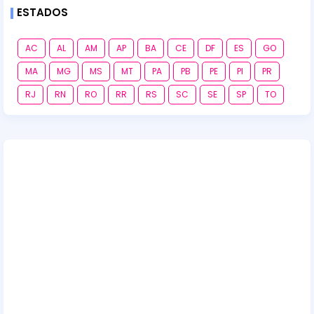
ESTADOS
AC
AL
AM
AP
BA
CE
DF
ES
GO
MA
MG
MS
MT
PA
PB
PE
PI
PR
RJ
RN
RO
RR
RS
SC
SE
SP
TO