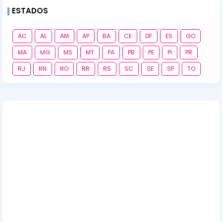
ESTADOS
AC
AL
AM
AP
BA
CE
DF
ES
GO
MA
MG
MS
MT
PA
PB
PE
PI
PR
RJ
RN
RO
RR
RS
SC
SE
SP
TO