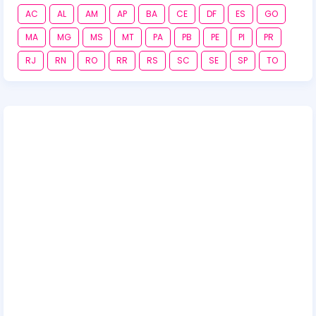
AC
AL
AM
AP
BA
CE
DF
ES
GO
MA
MG
MS
MT
PA
PB
PE
PI
PR
RJ
RN
RO
RR
RS
SC
SE
SP
TO