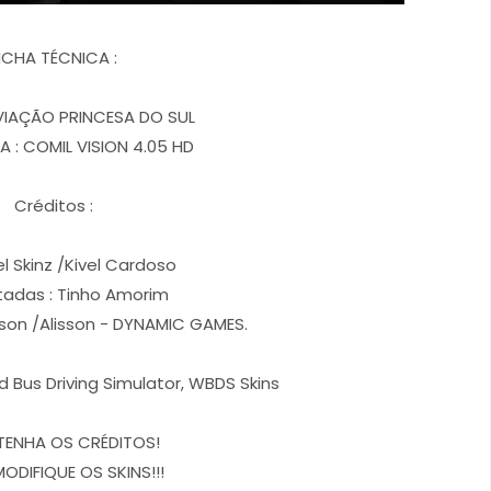
ICHA TÉCNICA :
 VIAÇÃO PRINCESA DO SUL
 : COMIL VISION 4.05 HD
Créditos :
el Skinz /Kivel Cardoso
itadas : Tinho Amorim
rson /Alisson - DYNAMIC GAMES.
d Bus Driving Simulator, WBDS Skins
TENHA OS CRÉDITOS!
MODIFIQUE OS SKINS!!!