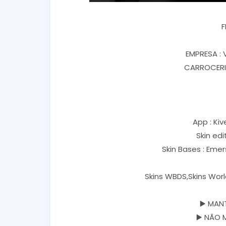
F
EMPRESA :
CARROCERIA
App : Kiv
Skin ed
Skin Bases : Eme
Skins WBDS,Skins Worl
▶️ MAN
▶️ NÃO 