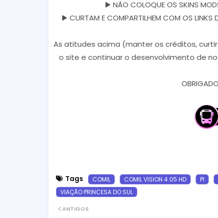
▶️ NÃO COLOQUE OS SKINS MODS
▶️ CURTAM E COMPARTILHEM COM OS LINKS DOS
As atitudes acima (manter os créditos, curti
o site e continuar o desenvolvimento de no
OBRIGADO 
Tags
COMIL
COMIL VISION 4.05 HD
PI
VIAÇÃO PRINCESA DO SUL
ANTIGOS