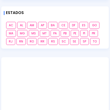
ESTADOS
AC
AL
AM
AP
BA
CE
DF
ES
GO
MA
MG
MS
MT
PA
PB
PE
PI
PR
RJ
RN
RO
RR
RS
SC
SE
SP
TO