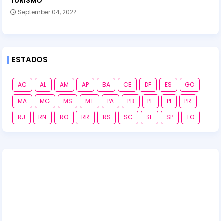
TURISMO
September 04, 2022
ESTADOS
AC
AL
AM
AP
BA
CE
DF
ES
GO
MA
MG
MS
MT
PA
PB
PE
PI
PR
RJ
RN
RO
RR
RS
SC
SE
SP
TO