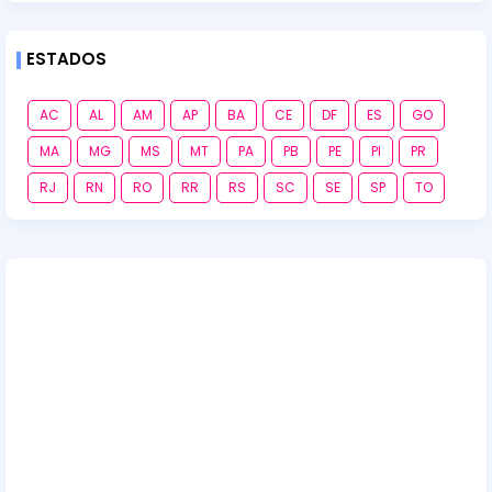
ESTADOS
AC
AL
AM
AP
BA
CE
DF
ES
GO
MA
MG
MS
MT
PA
PB
PE
PI
PR
RJ
RN
RO
RR
RS
SC
SE
SP
TO